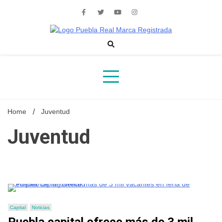
Skip
to
content
Noticias de actualidad de Puebla, México y el mundo
Home
Juventud
Juventud
Capital
Noticias