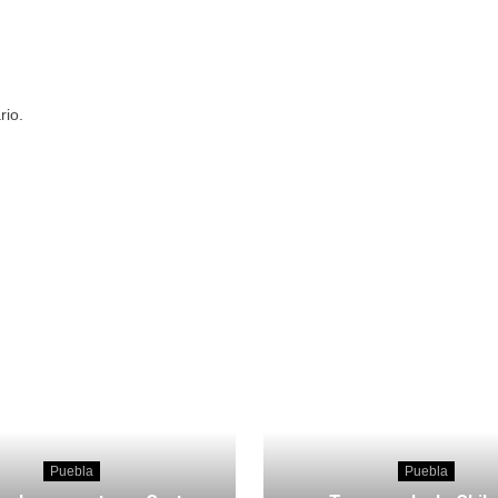
rio.
Puebla
Puebla