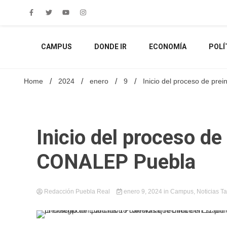
Skip
to
content
CAMPUS
DONDE IR
ECONOMÍA
POLÍ
Home
2024
enero
9
Inicio del proceso de pr
Inicio del proceso de
CONALEP Puebla
Redacción Puebla Real
enero 9, 2024
in
Campus
,
Noticias
T