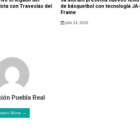
lota con Travesías del
de básquetbol con tecnología JA-
Frame
julio 14, 2026
ión Puebla Real
Learn More →