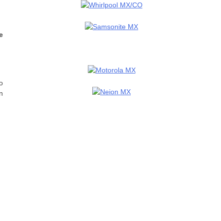
e
o
n