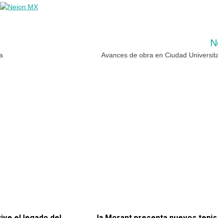
N
a
Avances de obra en Ciudad Universita
ive el legado del
Ja Morant presenta nuevos tenis