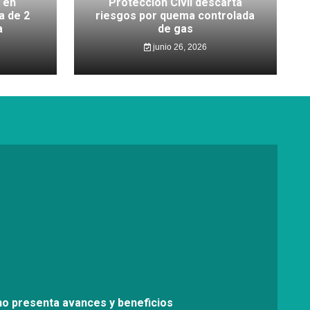
 en
Protección Civil descarta
a de 2
riesgos por quema controlada
a
de gas
junio 26, 2026
no presenta avances y beneficios