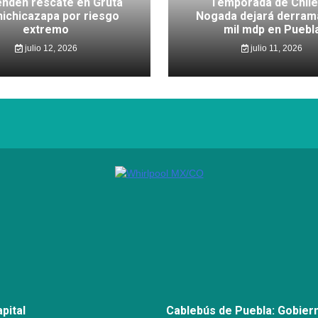
nden rescate en Gruta
Temporada de Chile
hichicazapa por riesgo
Nogada dejará derram
extremo
mil mdp en Puebl
julio 12, 2026
julio 11, 2026
pital
Cablebús de Puebla: Gobier