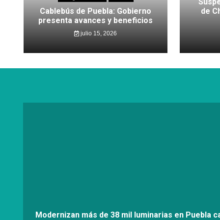
Suspe
Cablebús de Puebla: Gobierno
de C
presenta avances y beneficios
julio 15, 2026
Modernizan más de 38 mil luminarias en Puebla ca