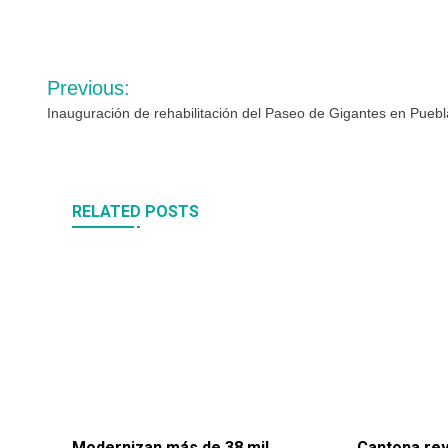
Navegación
Previous:
de
Inauguración de rehabilitación del Paseo de Gigantes en Puebl
entradas
RELATED POSTS
Modernizan más de 38 mil
Cantona rev