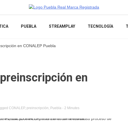
Noticias de actualidad de Puebla, México y el mundo
TICA
PUEBLA
STREAMPLAY
TECNOLOGÍA
einscripción en CONALEP Puebla
 preinscripción en
agged
CONALEP
,
preinscripción
,
Puebla
- 2 Minutes