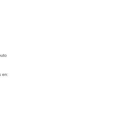
puto
s en: