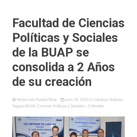
Facultad de Ciencias
Políticas y Sociales
de la BUAP se
consolida a 2 Años
de su creación
Redacción Puebla Real
junio 28, 2024
in
Campus
,
Noticias
Tagged
BUAP
,
Ciencias Políticas y Sociales
- 3 Minutes