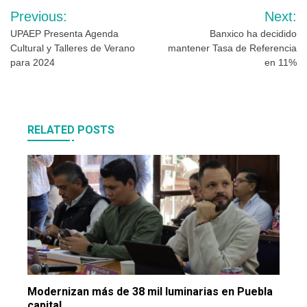
Navegación
Previous:
Next:
de
UPAEP Presenta Agenda
Banxico ha decidido
Cultural y Talleres de Verano
mantener Tasa de Referencia
entradas
para 2024
en 11%
RELATED POSTS
Modernizan más de 38 mil luminarias en Puebla
capital