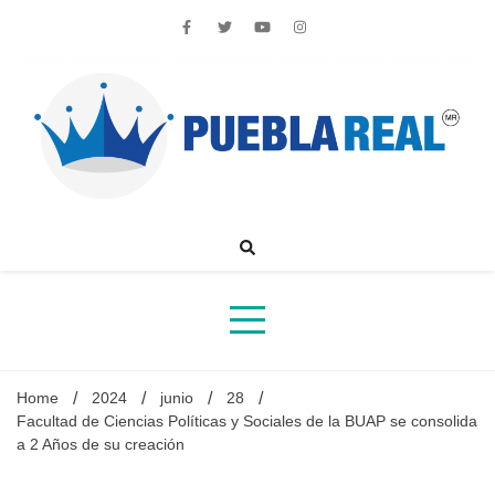
Skip
to
content
Noticias de actualidad de Puebla, México y el mundo
Home
2024
junio
28
Facultad de Ciencias Políticas y Sociales de la BUAP se consolida
a 2 Años de su creación