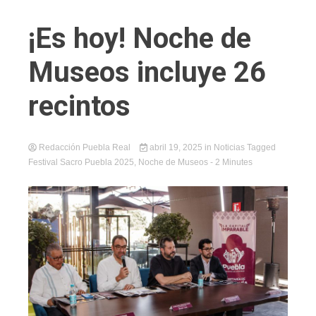
¡Es hoy! Noche de
Museos incluye 26
recintos
Redacción Puebla Real
abril 19, 2025
in
Noticias
Tagged
Festival Sacro Puebla 2025
,
Noche de Museos
- 2 Minutes