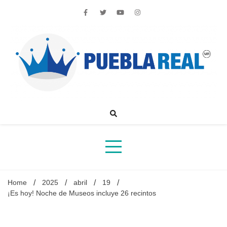
Skip
to
content
Noticias de actualidad de Puebla, México y el mundo
Home
2025
abril
19
¡Es hoy! Noche de Museos incluye 26 recintos