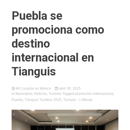
Puebla se
promociona como
destino
internacional en
Tianguis
Mi Corazón es México
abril 30, 2025
in
Municipios
,
Noticias
,
Turismo
Tagged
promoción internacional
,
Puebla
,
Tianguis Turístico 2025
,
Turismo
- 1 Minute