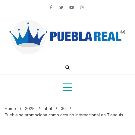
Skip
to
content
Noticias de actualidad de Puebla, México y el mundo
Home
2025
abril
30
Puebla se promociona como destino internacional en Tianguis