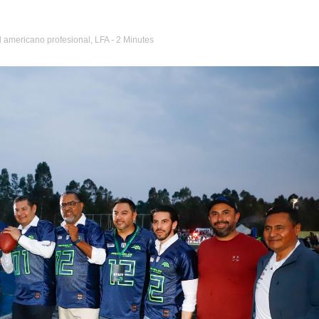
l americano profesional
,
LFA
- 2 Minutes