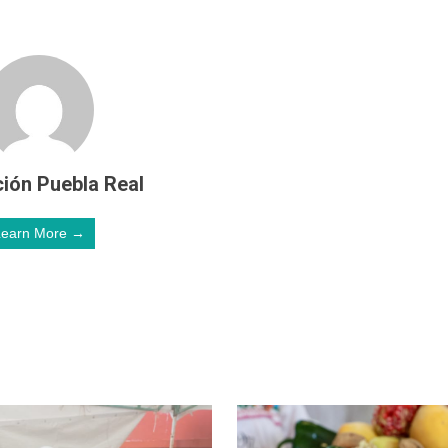
ión Puebla Real
Learn More →