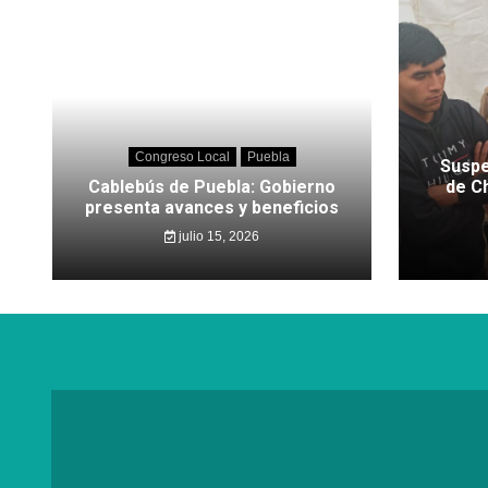
Congreso Local
Puebla
Suspe
Cablebús de Puebla: Gobierno
de C
presenta avances y beneficios
julio 15, 2026