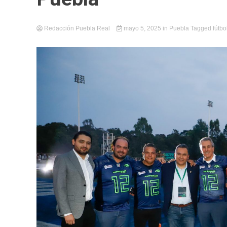
Redacción Puebla Real
mayo 5, 2025
in
Puebla
Tagged
fútbo