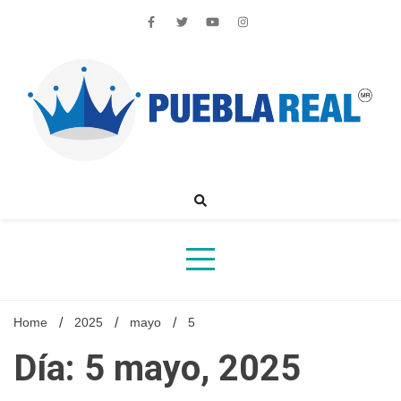
Skip
to
content
Noticias de actualidad de Puebla, México y el mundo
Home
2025
mayo
5
Día: 5 mayo, 2025