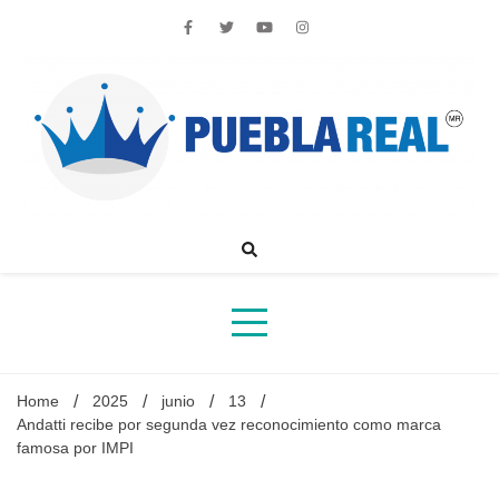
Skip
to
content
Noticias de actualidad de Puebla, México y el mundo
Home
2025
junio
13
Andatti recibe por segunda vez reconocimiento como marca
famosa por IMPI