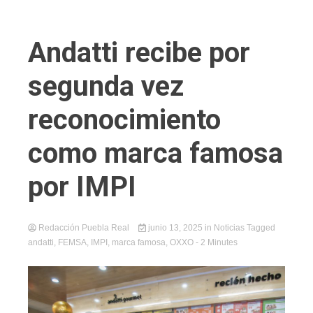
Andatti recibe por
segunda vez
reconocimiento
como marca famosa
por IMPI
Redacción Puebla Real
junio 13, 2025
in
Noticias
Tagged
andatti
,
FEMSA
,
IMPI
,
marca famosa
,
OXXO
- 2 Minutes