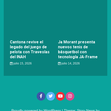
Cantona revive el
Ja Morant presenta
legado del juego de
nuevos tenis de
pelota con Travesías
básquetbol con
del INAH
tecnología JA-Frame
julio 15, 2026
julio 14, 2026
Proudly powered by WordPress
|
Theme: Story News by