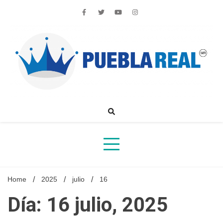
Skip
to
content
Noticias de actualidad de Puebla, México y el mundo
Home
2025
julio
16
Día: 16 julio, 2025