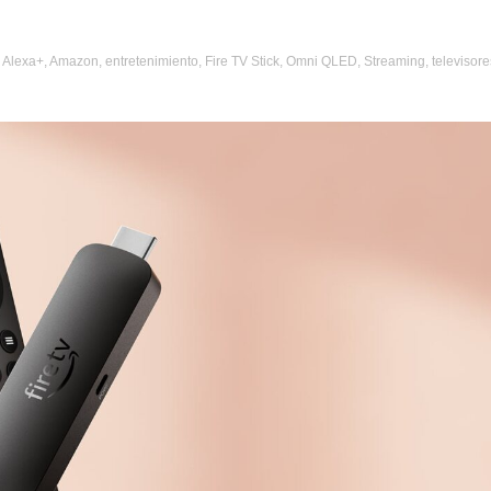
d
Alexa+
,
Amazon
,
entretenimiento
,
Fire TV Stick
,
Omni QLED
,
Streaming
,
televisore