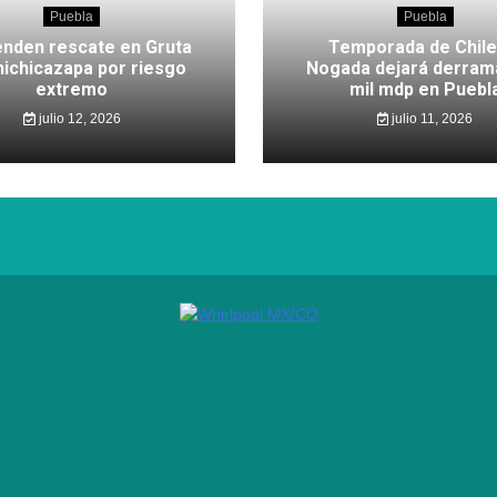
Puebla
Puebla
nden rescate en Gruta
Temporada de Chile
hichicazapa por riesgo
Nogada dejará derram
extremo
mil mdp en Puebl
julio 12, 2026
julio 11, 2026