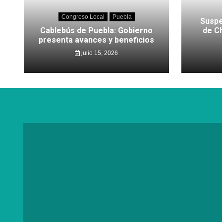
Congreso Local
Puebla
Suspe
Cablebús de Puebla: Gobierno
de C
presenta avances y beneficios
julio 15, 2026