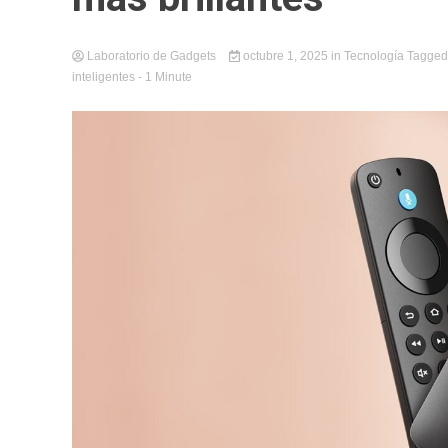
Laboratorio de Gadgets
octubre 1, 2025
in
Tecnología
Tagge
inteligentes
- 1 Minute