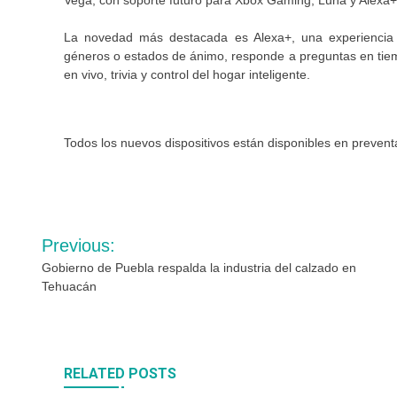
Vega, con soporte futuro para Xbox Gaming, Luna y Alexa+
La novedad más destacada es Alexa+, una experiencia 
géneros o estados de ánimo, responde a preguntas en tiemp
en vivo, trivia y control del hogar inteligente.
Todos los nuevos dispositivos están disponibles en preve
Navegación
Previous:
de
Gobierno de Puebla respalda la industria del calzado en
Tehuacán
entradas
RELATED POSTS