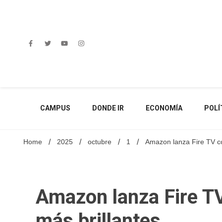
Skip
to
content
CAMPUS
DONDE IR
ECONOMÍA
POLÍ
Home
2025
octubre
1
Amazon lanza Fire TV co
Amazon lanza Fire TV
más brillantes