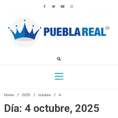
Skip
to
content
Noticias de actualidad de Puebla, México y el mundo
Home
2025
octubre
4
Día: 4 octubre, 2025