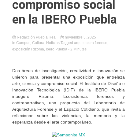
compromiso social
en la IBERO Puebla
Redacción Puebla Real
noviembre 3, 2025
in
Campus
,
Cultura
,
Noticias
Tagged
arquitectura forense
,
exposición Rizoma
,
Ibero Puebla
- 2 Minutes
Dos áreas de investigación, creatividad e innovación se
unieron para presentar una exposición que entrelaza
arte, ciencia y compromiso social. El Instituto de Diseño e
Innovación Tecnológica (IDIT) de la IBERO Puebla
inauguró Rizoma. Ecosistemas forenses y
contranarrativas, una propuesta del Laboratorio de
Arquitectura Forense y el Espacio Cotidiano, que invita a
reflexionar sobre las violencias, la memoria y la
esperanza desde el arte contemporáneo.