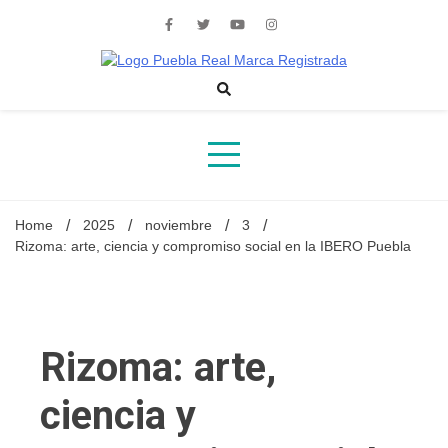
Skip
to
content
Noticias de actualidad de Puebla, México y el mundo
Home
2025
noviembre
3
Rizoma: arte, ciencia y compromiso social en la IBERO Puebla
Rizoma: arte,
ciencia y