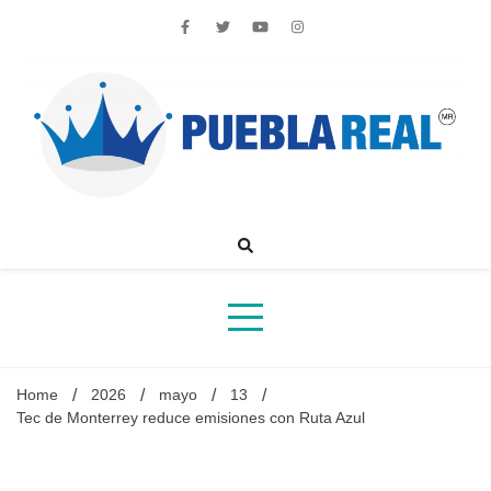
Skip
to
content
Noticias de actualidad de Puebla, México y el mundo
Home
2026
mayo
13
Tec de Monterrey reduce emisiones con Ruta Azul