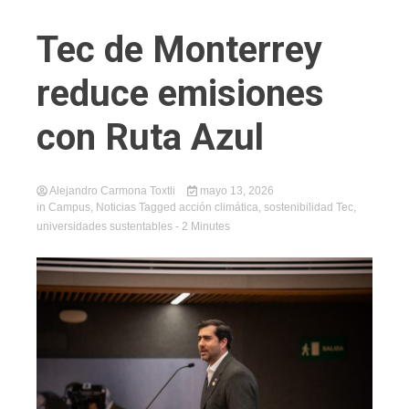
Tec de Monterrey
reduce emisiones
con Ruta Azul
Alejandro Carmona Toxtli
mayo 13, 2026
in
Campus
,
Noticias
Tagged
acción climática
,
sostenibilidad Tec
,
universidades sustentables
- 2 Minutes