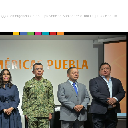
agged
emergencias Puebla
,
prevención San Andrés Cholula
,
protección civil