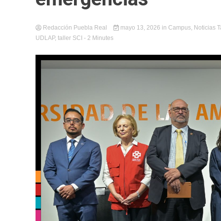
Redacción Puebla Real
mayo 13, 2026
in
Campus
,
Noticias
T
UDLAP
,
taller SCI
- 2 Minutes