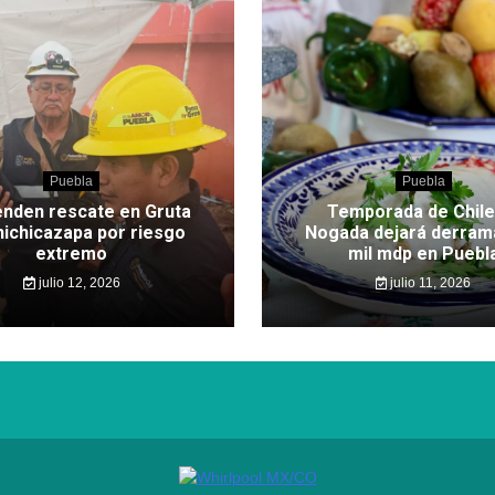
Puebla
Puebla
nden rescate en Gruta
Temporada de Chile
hichicazapa por riesgo
Nogada dejará derram
extremo
mil mdp en Puebl
julio 12, 2026
julio 11, 2026