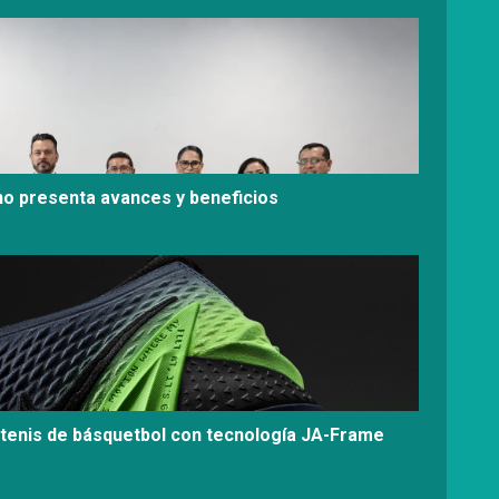
no presenta avances y beneficios
tenis de básquetbol con tecnología JA-Frame