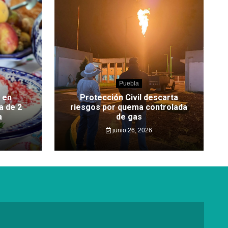
Puebla
 en
Protección Civil descarta
a de 2
riesgos por quema controlada
a
de gas
junio 26, 2026