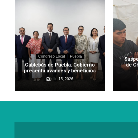
Congreso Local
Puebla
Suspe
Cablebús de Puebla: Gobierno
de C
presenta avances y beneficios
julio 15, 2026