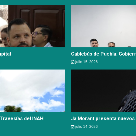
pital
Cablebús de Puebla: Gobier
julio 15, 2026
 Travesías del INAH
Ja Morant presenta nuevos 
julio 14, 2026