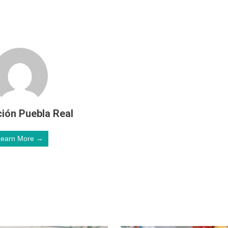
ión Puebla Real
Learn More →