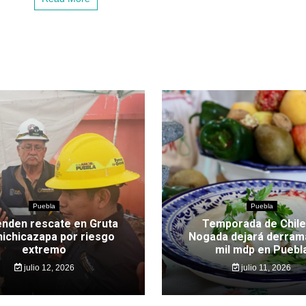
Puebla
Puebla
nden rescate en Gruta
Temporada de Chile
hichicazapa por riesgo
Nogada dejará derram
extremo
mil mdp en Puebl
julio 12, 2026
julio 11, 2026