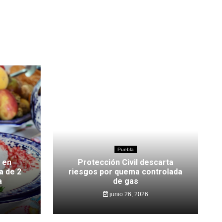
Puebla
 en
Protección Civil descarta
a de 2
riesgos por quema controlada
a
de gas
junio 26, 2026