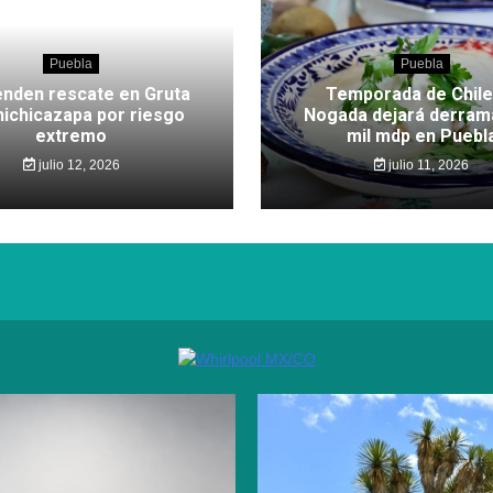
Puebla
Puebla
nden rescate en Gruta
Temporada de Chile
hichicazapa por riesgo
Nogada dejará derram
extremo
mil mdp en Puebl
julio 12, 2026
julio 11, 2026