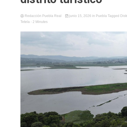
Redacción Puebla Real
junio 15, 2026
in
Puebla
Tagged
Dist
Tetela
- 2 Minutes