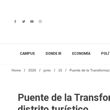
Skip
to
content
CAMPUS
DONDE IR
ECONOMÍA
POLÍ
Home
2026
junio
15
Puente de la Transformació
Puente de la Transf
distrito turístico