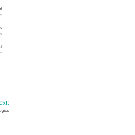
l
e
s
a
d
e
ext:
ógico