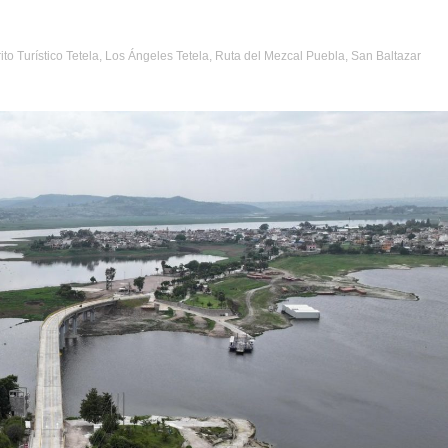
rito Turístico Tetela
,
Los Ángeles Tetela
,
Ruta del Mezcal Puebla
,
San Baltazar