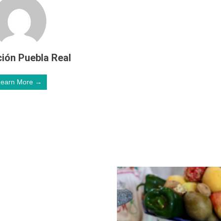
ión Puebla Real
Learn More →