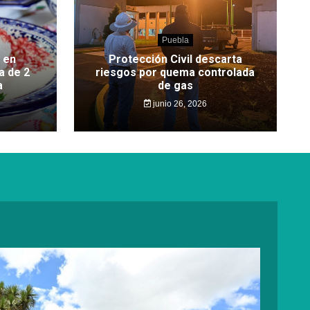
Puebla
 en
Protección Civil descarta
a de 2
riesgos por quema controlada
a
de gas
junio 26, 2026