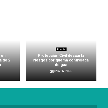
Puebla
 en
Protección Civil descarta
a de 2
riesgos por quema controlada
a
de gas
junio 26, 2026