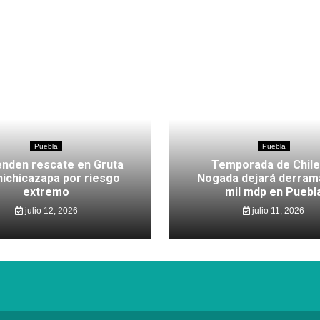
Puebla
Puebla
nden rescate en Gruta
Temporada de Chile
hichicazapa por riesgo
Nogada dejará derram
extremo
mil mdp en Puebl
julio 12, 2026
julio 11, 2026