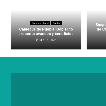
Congreso Local
Puebla
Suspe
Cablebús de Puebla: Gobierno
de C
presenta avances y beneficios
julio 15, 2026