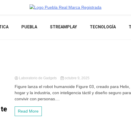
Noticias de actualidad de Puebla, México y el mundo
TICA
PUEBLA
STREAMPLAY
TECNOLOGÍA
Laboratorio de Gadgets
octubre 9, 2025
Figure lanza el robot humanoide Figure 03, creado para Helix, 
hogar y la industria, con inteligencia táctil y diseño seguro para
convivir con personas....
 te
Read More