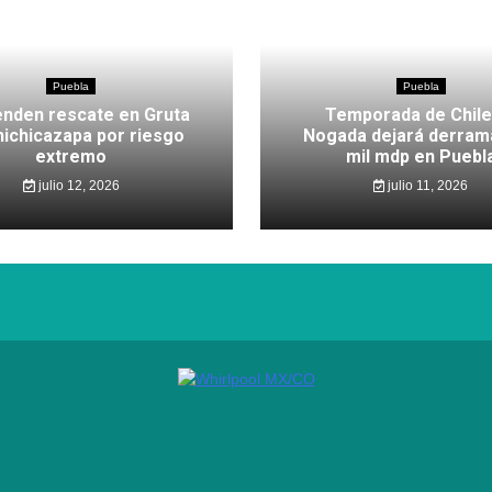
Puebla
Puebla
nden rescate en Gruta
Temporada de Chile
hichicazapa por riesgo
Nogada dejará derram
extremo
mil mdp en Puebl
julio 12, 2026
julio 11, 2026