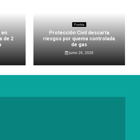
Puebla
 en
Protección Civil descarta
a de 2
riesgos por quema controlada
a
de gas
junio 26, 2026