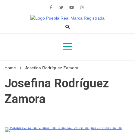
Skip
to
content
Noticias de actualidad de Puebla, México y el mundo
Home
Josefina Rodríguez Zamora
Josefina Rodríguez
Zamora