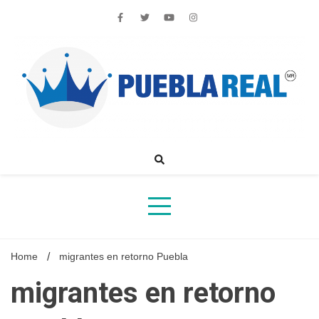
Skip
to
content
Noticias de actualidad de Puebla, México y el mundo
Home
migrantes en retorno Puebla
migrantes en retorno