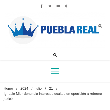
Skip
to
content
Noticias de actualidad de Puebla, México y el mundo
Home
2024
julio
21
Ignacio Mier denuncia intereses ocultos en oposición a reforma
judicial