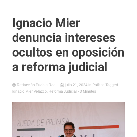
Ignacio Mier
denuncia intereses
ocultos en oposición
a reforma judicial
Redacción Puebla Real
julio 21, 2024
in
Política
Tagged
Ignacio Mier Velazco
,
Reforma Judicial
- 3 Minutes