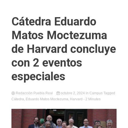
Cátedra Eduardo
Matos Moctezuma
de Harvard concluye
con 2 eventos
especiales
Redacción Puebla Real
octubre 2, 2024
in
Campus
Tagged
Cátedra
,
Eduardo Matos Moctezuma
,
Harvard
- 2 Minutes