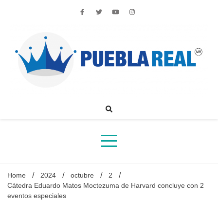
Skip
to
content
Noticias de actualidad de Puebla, México y el mundo
Home
2024
octubre
2
Cátedra Eduardo Matos Moctezuma de Harvard concluye con 2
eventos especiales