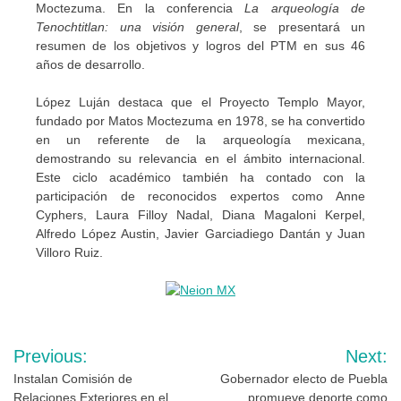
Moctezuma. En la conferencia
La arqueología de
Tenochtitlan: una visión general
, se presentará un
resumen de los objetivos y logros del PTM en sus 46
años de desarrollo.
López Luján destaca que el Proyecto Templo Mayor,
fundado por Matos Moctezuma en 1978, se ha convertido
en un referente de la arqueología mexicana,
demostrando su relevancia en el ámbito internacional.
Este ciclo académico también ha contado con la
participación de reconocidos expertos como Anne
Cyphers, Laura Filloy Nadal, Diana Magaloni Kerpel,
Alfredo López Austin, Javier Garciadiego Dantán y Juan
Villoro Ruiz.
Navegación
Previous:
Next:
de
Instalan Comisión de
Gobernador electo de Puebla
Relaciones Exteriores en el
promueve deporte como