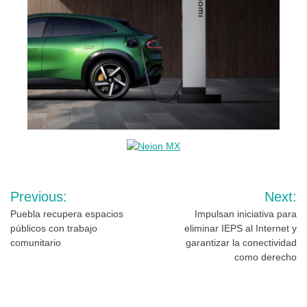
Navegación
Previous:
Next:
de
Puebla recupera espacios
Impulsan iniciativa para
públicos con trabajo
eliminar IEPS al Internet y
entradas
comunitario
garantizar la conectividad
como derecho