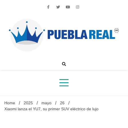
Skip
to
content
Noticias de actualidad de Puebla, México y el mundo
Home
2025
mayo
26
Xiaomi lanza el YU7, su primer SUV eléctrico de lujo