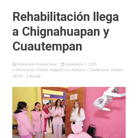
Rehabilitación llega
a Chignahuapan y
Cuautempan
Redacción Puebla Real
noviembre 7, 2025
in
Municipios
,
Puebla
Tagged
Ceci Arellano
,
Cuautempan
,
Puebla
,
SEDIF
- 1 Minute