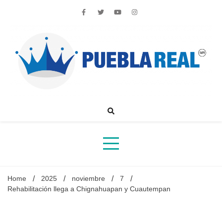
Skip
to
content
Noticias de actualidad de Puebla, México y el mundo
Home
2025
noviembre
7
Rehabilitación llega a Chignahuapan y Cuautempan