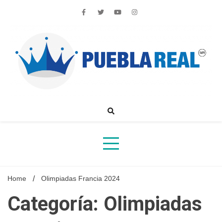
Skip
to
content
Noticias de actualidad de Puebla, México y el mundo
Home
Olimpiadas Francia 2024
Categoría: Olimpiadas