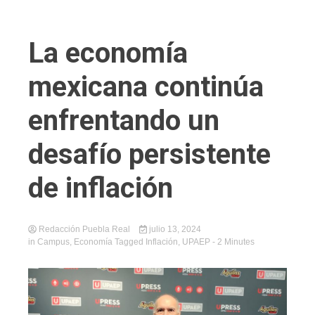
La economía
mexicana continúa
enfrentando un
desafío persistente
de inflación
Redacción Puebla Real
julio 13, 2024
in
Campus
,
Economía
Tagged
Inflación
,
UPAEP
- 2 Minutes