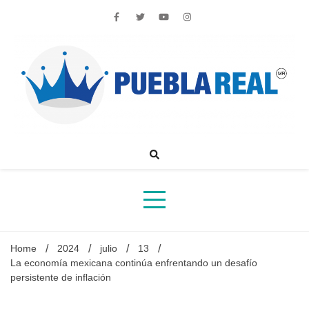
Skip
to
content
Noticias de actualidad de Puebla, México y el mundo
Home
2024
julio
13
La economía mexicana continúa enfrentando un desafío
persistente de inflación