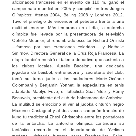
aficionados franceses en el evento de 110 m, ganó el
campeonato mundial en 2005 y compitió en tres Juegos
Olímpicos: Atenas 2004, Beijing 2008 y Londres 2012.
Tuvo el privilegio de encender el pebetero frente a una
multitud enorme. Más temprano en el día, la antorcha
olímpica fue llevada por la presentadora de televisión
Ophélie Meunier, el renombrado escultor Richard Orlinski
—famoso por sus creaciones coloridas— y Nathalie
Smirnov, Directora General de la Cruz Roja Francesa. La
etapa también mostró el talento deportivo que sustenta a
los clubes locales. Aurélie Bacelon, una dedicada
jugadora de béisbol, entrenadora y secretaria del club,
tomó su turno junto a los nadadores Marie-Océane
Colombani y Benjamin Yonnet, la especialista en tenis
adaptado Maelys Feve, el futbolista Suat Yildiz y Rémy
Beauvais, presidente del club de balonmano de Amboise.
La multitud se emocionó al ver al judoka cinturón negro
Maxence Castagnol y al dos veces campeón francés de
kung fu tradicional Zhexi Christophe entre los portadores
de la antorcha. La antorcha olímpica continuará su
fantástico recorrido en el departamento de Yvelines
mañana, visitando lugares como Rambouillet, Saint-