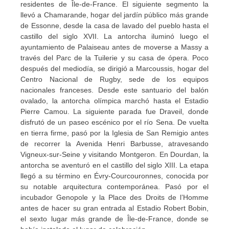
residentes de Île-de-France. El siguiente segmento la
llevó a Chamarande, hogar del jardín público más grande
de Essonne, desde la casa de lavado del pueblo hasta el
castillo del siglo XVII. La antorcha iluminó luego el
ayuntamiento de Palaiseau antes de moverse a Massy a
través del Parc de la Tuilerie y su casa de ópera. Poco
después del mediodía, se dirigió a Marcoussis, hogar del
Centro Nacional de Rugby, sede de los equipos
nacionales franceses. Desde este santuario del balón
ovalado, la antorcha olímpica marchó hasta el Estadio
Pierre Camou. La siguiente parada fue Draveil, donde
disfrutó de un paseo escénico por el río Sena. De vuelta
en tierra firme, pasó por la Iglesia de San Remigio antes
de recorrer la Avenida Henri Barbusse, atravesando
Vigneux-sur-Seine y visitando Montgeron. En Dourdan, la
antorcha se aventuró en el castillo del siglo XIII. La etapa
llegó a su término en Évry-Courcouronnes, conocida por
su notable arquitectura contemporánea. Pasó por el
incubador Genopole y la Place des Droits de l’Homme
antes de hacer su gran entrada al Estadio Robert Bobin,
el sexto lugar más grande de Île-de-France, donde se