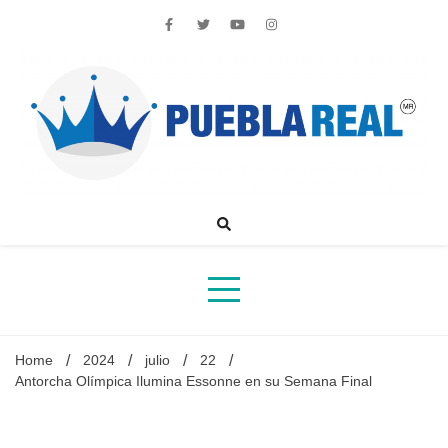
Skip
to
content
Noticias de actualidad de Puebla, México y el mundo
Home
2024
julio
22
Antorcha Olímpica Ilumina Essonne en su Semana Final