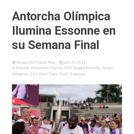
Antorcha Olímpica
Ilumina Essonne en
su Semana Final
Redacción Puebla Real
julio 22, 2024
in
Noticias
,
Olimpiadas Francia 2024
Tagged
Essonne
,
Juegos
Olímpicos 2024
,
Paris
,
París 2024
- 5 Minutes