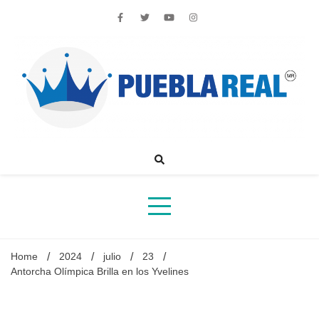
Skip
to
content
Noticias de actualidad de Puebla, México y el mundo
Home
2024
julio
23
Antorcha Olímpica Brilla en los Yvelines