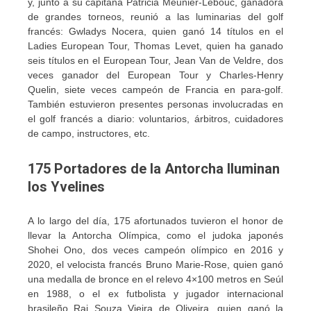
y, junto a su capitana Patricia Meunier-Lebouc, ganadora
de grandes torneos, reunió a las luminarias del golf
francés: Gwladys Nocera, quien ganó 14 títulos en el
Ladies European Tour, Thomas Levet, quien ha ganado
seis títulos en el European Tour, Jean Van de Veldre, dos
veces ganador del European Tour y Charles-Henry
Quelin, siete veces campeón de Francia en para-golf.
También estuvieron presentes personas involucradas en
el golf francés a diario: voluntarios, árbitros, cuidadores
de campo, instructores, etc.
175 Portadores de la Antorcha Iluminan
los Yvelines
A lo largo del día, 175 afortunados tuvieron el honor de
llevar la Antorcha Olímpica, como el judoka japonés
Shohei Ono, dos veces campeón olímpico en 2016 y
2020, el velocista francés Bruno Marie-Rose, quien ganó
una medalla de bronce en el relevo 4×100 metros en Seúl
en 1988, o el ex futbolista y jugador internacional
brasileño Rai Souza Vieira de Oliveira, quien ganó la