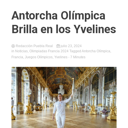
Antorcha Olímpica
Brilla en los Yvelines
Redacción Puebla Real
julio 23, 2024
in
Noticias
,
Olimpiadas Francia 2024
Tagged
Antorcha Olímpica
,
Francia
,
Juegos Olímpicos
,
Yvelines
- 7 Minutes