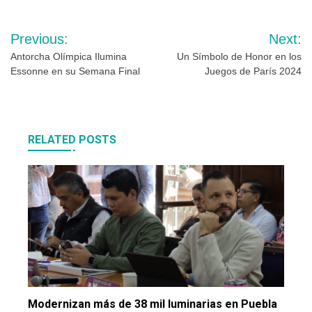
Navegación
Previous:
Next:
de
Antorcha Olímpica Ilumina
Un Símbolo de Honor en los
Essonne en su Semana Final
Juegos de París 2024
entradas
RELATED POSTS
Modernizan más de 38 mil luminarias en Puebla